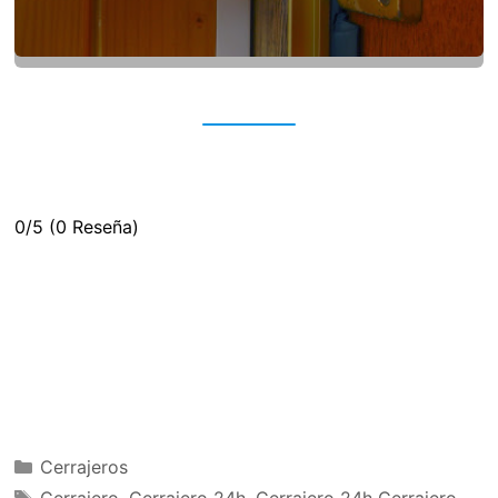
0/5
(0 Reseña)
Categorías
Cerrajeros
Etiquetas