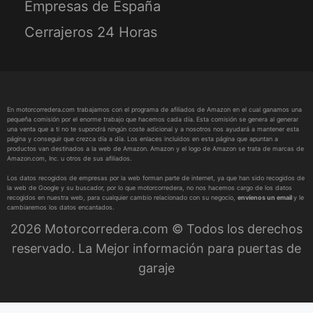
Empresas de España
Cerrajeros 24 Horas
En motorcorredera.com trabajamos con el programa de afiliados de Amazon en el cual ganamos una
pequeña comisión por el enorme trabajo que hacemos cada día. Esta comisión se genera al generar
una venta que a ti no te supondrá ningún coste adicional y a nosotros nos ayudará a mantener esta
página y conseguir que crezca día a día. Los enlaces incluidos en esta página que apuntan a
productos van destinados a la web de Amazon. Amazon y el logo de Amazon se trata de marcas de
Amazon.com, Inc. u otros de sus afiliados.
Los datos recogidos de empresas por la web forman parte de internet, ya que han sido recogidos de
la web de Google y su buscador, por lo que motorcorredera, no nos hacemos cargo de los datos
recogidos en nuestra web, para cualquier cambio relacionado con su negocio,
envíenos un email
y le
cambiaremos los datos encantados.
2026 Motorcorredera.com © Todos los derechos
reservado. La Mejor información para puertas de
garaje