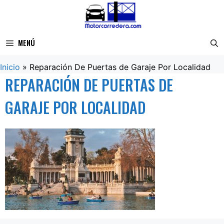
Saltar
al
contenido
MENÚ
Inicio
»
Reparación De Puertas de Garaje Por Localidad
REPARACIÓN DE PUERTAS DE
GARAJE POR LOCALIDAD