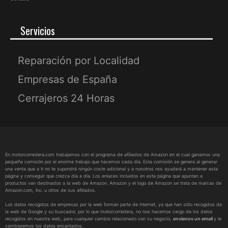
Servicios
Reparación por Localidad
Empresas de España
Cerrajeros 24 Horas
En motorcorredera.com trabajamos con el programa de afiliados de Amazon en el cual ganamos una
pequeña comisión por el enorme trabajo que hacemos cada día. Esta comisión se genera al generar
una venta que a ti no te supondrá ningún coste adicional y a nosotros nos ayudará a mantener esta
página y conseguir que crezca día a día. Los enlaces incluidos en esta página que apuntan a
productos van destinados a la web de Amazon. Amazon y el logo de Amazon se trata de marcas de
Amazon.com, Inc. u otros de sus afiliados.
Los datos recogidos de empresas por la web forman parte de internet, ya que han sido recogidos de
la web de Google y su buscador, por lo que motorcorredera, no nos hacemos cargo de los datos
recogidos en nuestra web, para cualquier cambio relacionado con su negocio,
envíenos un email
y le
cambiaremos los datos encantados.