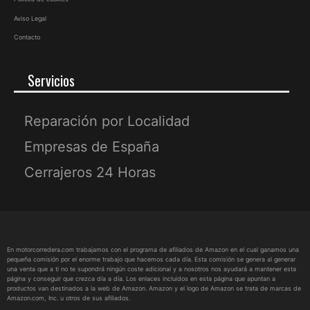
Aviso Legal
Contacto
Servicios
Reparación por Localidad
Empresas de España
Cerrajeros 24 Horas
En motorcorredera.com trabajamos con el programa de afiliados de Amazon en el cual ganamos una
pequeña comisión por el enorme trabajo que hacemos cada día. Esta comisión se genera al generar
una venta que a ti no te supondrá ningún coste adicional y a nosotros nos ayudará a mantener esta
página y conseguir que crezca día a día. Los enlaces incluidos en esta página que apuntan a
productos van destinados a la web de Amazon. Amazon y el logo de Amazon se trata de marcas de
Amazon.com, Inc. u otros de sus afiliados.