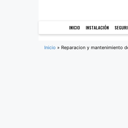
Saltar
al
contenido
INICIO
INSTALACIÓN
SEGUR
Inicio
»
Reparacion y mantenimiento d