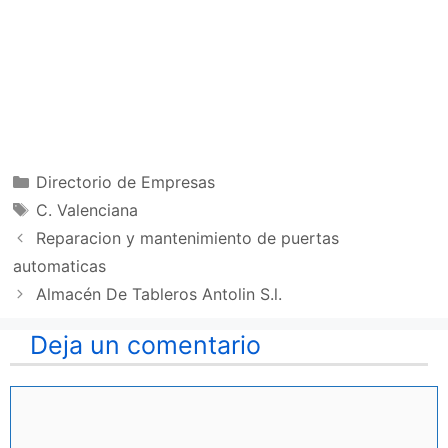
Categorías
Directorio de Empresas
Etiquetas
C. Valenciana
Reparacion y mantenimiento de puertas
automaticas
Almacén De Tableros Antolin S.l.
Deja un comentario
Comentario