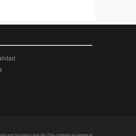
alidad
a
s
ajo que hacemos cada día. Esta comisión se genera al