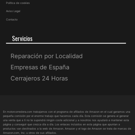
Política de cookies
Aviso Legal
Contacto
Servicios
Reparación por Localidad
Empresas de España
Cerrajeros 24 Horas
En motorcorredera.com trabajamos con el programa de afiliados de Amazon en el cual ganamos una
pequeña comisión por el enorme trabajo que hacemos cada día. Esta comisión se genera al generar
una venta que a ti no te supondrá ningún coste adicional y a nosotros nos ayudará a mantener esta
página y conseguir que crezca día a día. Los enlaces incluidos en esta página que apuntan a
productos van destinados a la web de Amazon. Amazon y el logo de Amazon se trata de marcas de
Amazon.com, Inc. u otros de sus afiliados.