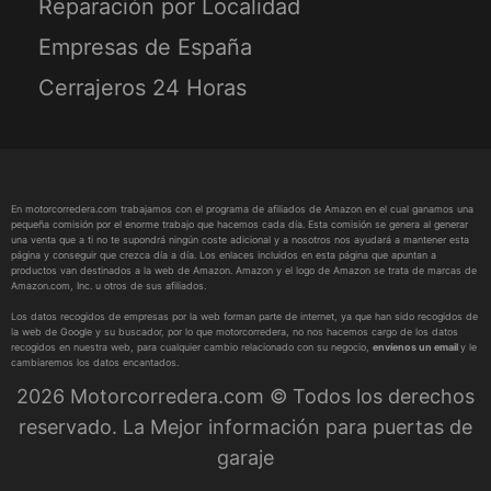
Reparación por Localidad
Empresas de España
Cerrajeros 24 Horas
En motorcorredera.com trabajamos con el programa de afiliados de Amazon en el cual ganamos una
pequeña comisión por el enorme trabajo que hacemos cada día. Esta comisión se genera al generar
una venta que a ti no te supondrá ningún coste adicional y a nosotros nos ayudará a mantener esta
página y conseguir que crezca día a día. Los enlaces incluidos en esta página que apuntan a
productos van destinados a la web de Amazon. Amazon y el logo de Amazon se trata de marcas de
Amazon.com, Inc. u otros de sus afiliados.
Los datos recogidos de empresas por la web forman parte de internet, ya que han sido recogidos de
la web de Google y su buscador, por lo que motorcorredera, no nos hacemos cargo de los datos
recogidos en nuestra web, para cualquier cambio relacionado con su negocio,
envíenos un email
y le
cambiaremos los datos encantados.
2026 Motorcorredera.com © Todos los derechos
reservado. La Mejor información para puertas de
garaje