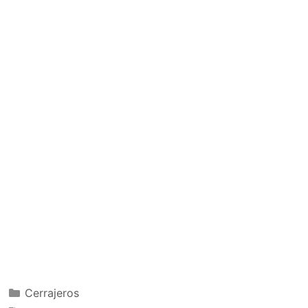
Categorías
Cerrajeros