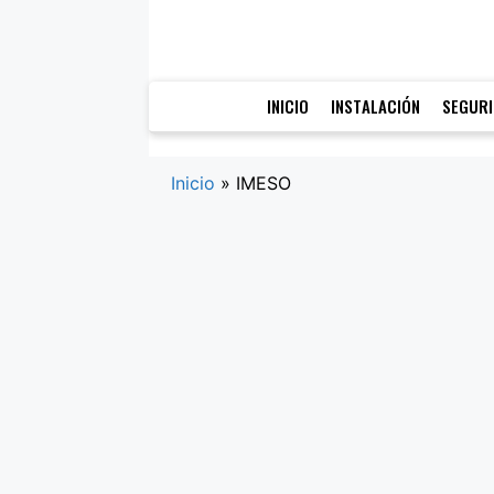
Saltar
al
contenido
INICIO
INSTALACIÓN
SEGUR
Inicio
»
IMESO