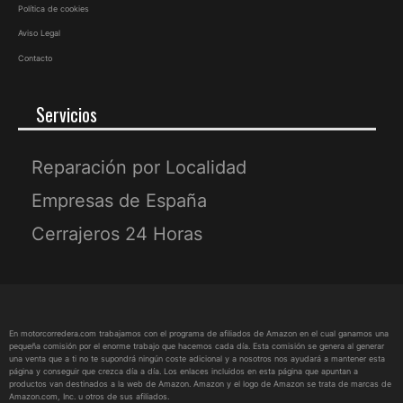
Política de cookies
Aviso Legal
Contacto
Servicios
Reparación por Localidad
Empresas de España
Cerrajeros 24 Horas
En motorcorredera.com trabajamos con el programa de afiliados de Amazon en el cual ganamos una
pequeña comisión por el enorme trabajo que hacemos cada día. Esta comisión se genera al generar
una venta que a ti no te supondrá ningún coste adicional y a nosotros nos ayudará a mantener esta
página y conseguir que crezca día a día. Los enlaces incluidos en esta página que apuntan a
productos van destinados a la web de Amazon. Amazon y el logo de Amazon se trata de marcas de
Amazon.com, Inc. u otros de sus afiliados.