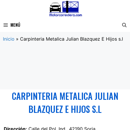
Saltar
al
contenido
MENÚ
Inicio
»
Carpinteria Metalica Julian Blazquez E Hijos s.l
CARPINTERIA METALICA JULIAN
BLAZQUEZ E HIJOS S.L
Dirección:
Calle del Pol. Ind., 42190 Soria