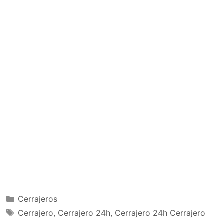
Categorías
Cerrajeros
Etiquetas
Cerrajero
,
Cerrajero 24h
,
Cerrajero 24h Cerrajero