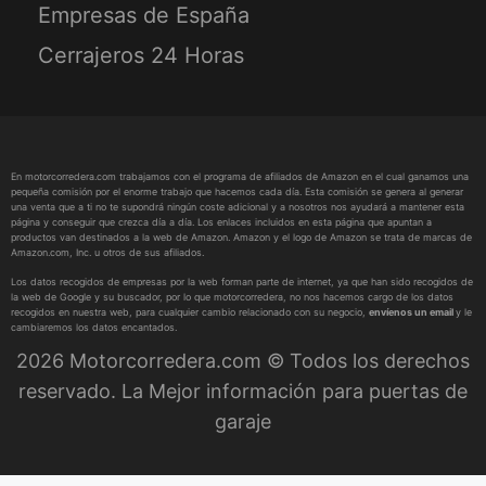
Empresas de España
Cerrajeros 24 Horas
En motorcorredera.com trabajamos con el programa de afiliados de Amazon en el cual ganamos una
pequeña comisión por el enorme trabajo que hacemos cada día. Esta comisión se genera al generar
una venta que a ti no te supondrá ningún coste adicional y a nosotros nos ayudará a mantener esta
página y conseguir que crezca día a día. Los enlaces incluidos en esta página que apuntan a
productos van destinados a la web de Amazon. Amazon y el logo de Amazon se trata de marcas de
Amazon.com, Inc. u otros de sus afiliados.
Los datos recogidos de empresas por la web forman parte de internet, ya que han sido recogidos de
la web de Google y su buscador, por lo que motorcorredera, no nos hacemos cargo de los datos
recogidos en nuestra web, para cualquier cambio relacionado con su negocio,
envíenos un email
y le
cambiaremos los datos encantados.
2026 Motorcorredera.com © Todos los derechos
reservado. La Mejor información para puertas de
garaje