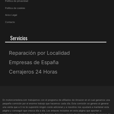
Política de privacidad
Política de cookies
Aviso Legal
Contacto
Servicios
Reparación por Localidad
Empresas de España
Cerrajeros 24 Horas
En motorcorredera.com trabajamos con el programa de afiliados de Amazon en el cual ganamos una
pequeña comisión por el enorme trabajo que hacemos cada día. Esta comisión se genera al generar
una venta que a ti no te supondrá ningún coste adicional y a nosotros nos ayudará a mantener esta
página y conseguir que crezca día a día. Los enlaces incluidos en esta página que apuntan a