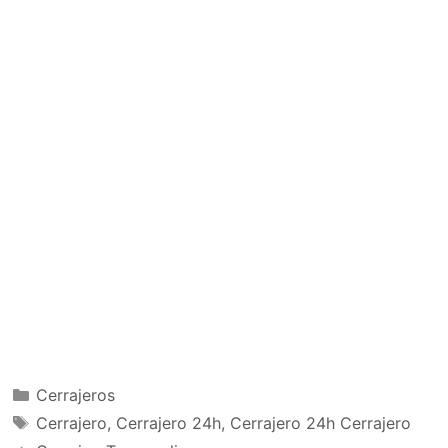
Categorías
Cerrajeros
Etiquetas
Cerrajero
,
Cerrajero 24h
,
Cerrajero 24h Cerrajero