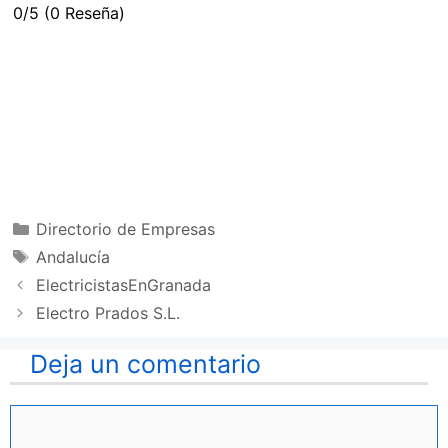
0/5
(0 Reseña)
Categorías
Directorio de Empresas
Etiquetas
Andalucía
ElectricistasEnGranada
Electro Prados S.L.
Deja un comentario
Comentario