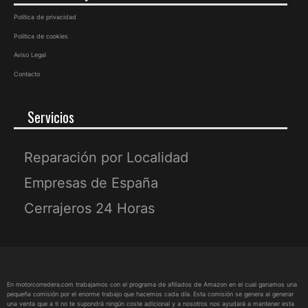
Política de privacidad
Política de cookies
Aviso Legal
Contacto
Servicios
Reparación por Localidad
Empresas de España
Cerrajeros 24 Horas
En motorcorredera.com trabajamos con el programa de afiliados de Amazon en el cual ganamos una
pequeña comisión por el enorme trabajo que hacemos cada día. Esta comisión se genera al generar
una venta que a ti no te supondrá ningún coste adicional y a nosotros nos ayudará a mantener esta