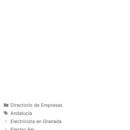
Categorías
Directorio de Empresas
Etiquetas
Andalucía
Electricista en Granada
Electro Fer