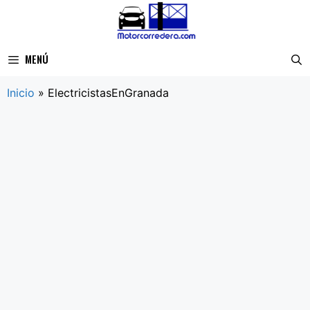
Saltar
al
contenido
MENÚ
Inicio
»
ElectricistasEnGranada