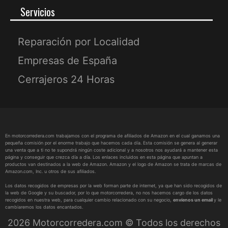
Servicios
Reparación por Localidad
Empresas de España
Cerrajeros 24 Horas
En motorcorredera.com trabajamos con el programa de afiliados de Amazon en el cual ganamos una
pequeña comisión por el enorme trabajo que hacemos cada día. Esta comisión se genera al generar
una venta que a ti no te supondrá ningún coste adicional y a nosotros nos ayudará a mantener esta
página y conseguir que crezca día a día. Los enlaces incluidos en esta página que apuntan a
productos van destinados a la web de Amazon. Amazon y el logo de Amazon se trata de marcas de
Amazon.com, Inc. u otros de sus afiliados.
Los datos recogidos de empresas por la web forman parte de internet, ya que han sido recogidos de
la web de Google y su buscador, por lo que motorcorredera, no nos hacemos cargo de los datos
recogidos en nuestra web, para cualquier cambio relacionado con su negocio,
envíenos un email
y le
cambiaremos los datos encantados.
2026 Motorcorredera.com © Todos los derechos