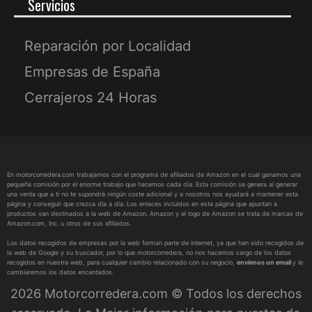
Servicios
Reparación por Localidad
Empresas de España
Cerrajeros 24 Horas
En motorcorredera.com trabajamos con el programa de afiliados de Amazon en el cual ganamos una
pequeña comisión por el enorme trabajo que hacemos cada día. Esta comisión se genera al generar
una venta que a ti no te supondrá ningún coste adicional y a nosotros nos ayudará a mantener esta
página y conseguir que crezca día a día. Los enlaces incluidos en esta página que apuntan a
productos van destinados a la web de Amazon. Amazon y el logo de Amazon se trata de marcas de
Amazon.com, Inc. u otros de sus afiliados.
Los datos recogidos de empresas por la web forman parte de internet, ya que han sido recogidos de
la web de Google y su buscador, por lo que motorcorredera, no nos hacemos cargo de los datos
recogidos en nuestra web, para cualquier cambio relacionado con su negocio,
envíenos un email
y le
cambiaremos los datos encantados.
2026 Motorcorredera.com © Todos los derechos