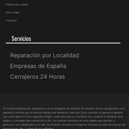
Política de cookies
Aviso Legal
Contacto
Servicios
Reparación por Localidad
Empresas de España
Cerrajeros 24 Horas
En motorcorredera.com trabajamos con el programa de afiliados de Amazon en el cual ganamos una
pequeña comisión por el enorme trabajo que hacemos cada día. Esta comisión se genera al generar
una venta que a ti no te supondrá ningún coste adicional y a nosotros nos ayudará a mantener esta
página y conseguir que crezca día a día. Los enlaces incluidos en esta página que apuntan a
productos van destinados a la web de Amazon. Amazon y el logo de Amazon se trata de marcas de
Amazon.com, Inc. u otros de sus afiliados.