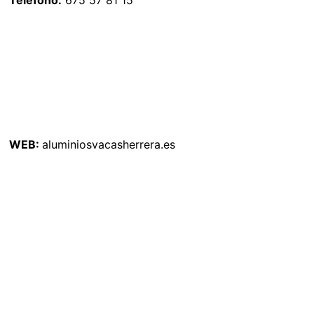
Teléfono:
675 57 81 15
WEB:
aluminiosvacasherrera.es