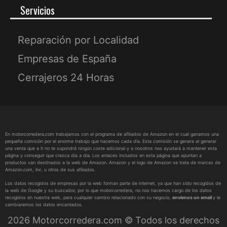
Servicios
Reparación por Localidad
Empresas de España
Cerrajeros 24 Horas
En motorcorredera.com trabajamos con el programa de afiliados de Amazon en el cual ganamos una
pequeña comisión por el enorme trabajo que hacemos cada día. Esta comisión se genera al generar
una venta que a ti no te supondrá ningún coste adicional y a nosotros nos ayudará a mantener esta
página y conseguir que crezca día a día. Los enlaces incluidos en esta página que apuntan a
productos van destinados a la web de Amazon. Amazon y el logo de Amazon se trata de marcas de
Amazon.com, Inc. u otros de sus afiliados.
Los datos recogidos de empresas por la web forman parte de internet, ya que han sido recogidos de
la web de Google y su buscador, por lo que motorcorredera, no nos hacemos cargo de los datos
recogidos en nuestra web, para cualquier cambio relacionado con su negocio,
envíenos un email
y le
cambiaremos los datos encantados.
2026 Motorcorredera.com © Todos los derechos