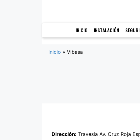
Saltar
al
contenido
INICIO
INSTALACIÓN
SEGUR
Inicio
»
Vibasa
Dirección:
Travesia Av. Cruz Roja Es