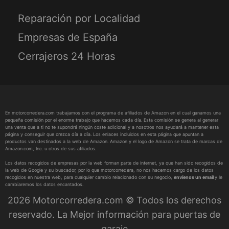
Reparación por Localidad
Empresas de España
Cerrajeros 24 Horas
En motorcorredera.com trabajamos con el programa de afiliados de Amazon en el cual ganamos una
pequeña comisión por el enorme trabajo que hacemos cada día. Esta comisión se genera al generar
una venta que a ti no te supondrá ningún coste adicional y a nosotros nos ayudará a mantener esta
página y conseguir que crezca día a día. Los enlaces incluidos en esta página que apuntan a
productos van destinados a la web de Amazon. Amazon y el logo de Amazon se trata de marcas de
Amazon.com, Inc. u otros de sus afiliados.
Los datos recogidos de empresas por la web forman parte de internet, ya que han sido recogidos de
la web de Google y su buscador, por lo que motorcorredera, no nos hacemos cargo de los datos
recogidos en nuestra web, para cualquier cambio relacionado con su negocio,
envíenos un email
y le
cambiaremos los datos encantados.
2026 Motorcorredera.com © Todos los derechos
reservado. La Mejor información para puertas de
garaje