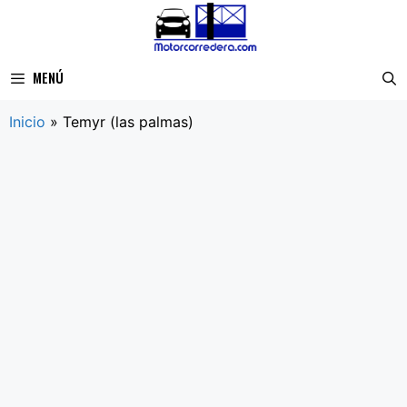
Saltar
al
contenido
MENÚ
Inicio
»
Temyr (las palmas)