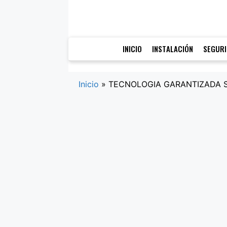
Saltar
al
contenido
INICIO
INSTALACIÓN
SEGUR
Inicio
»
TECNOLOGIA GARANTIZADA 