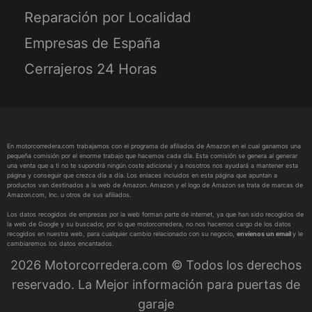
Reparación por Localidad
Empresas de España
Cerrajeros 24 Horas
En motorcorredera.com trabajamos con el programa de afiliados de Amazon en el cual ganamos una
pequeña comisión por el enorme trabajo que hacemos cada día. Esta comisión se genera al generar
una venta que a ti no te supondrá ningún coste adicional y a nosotros nos ayudará a mantener esta
página y conseguir que crezca día a día. Los enlaces incluidos en esta página que apuntan a
productos van destinados a la web de Amazon. Amazon y el logo de Amazon se trata de marcas de
Amazon.com, Inc. u otros de sus afiliados.
Los datos recogidos de empresas por la web forman parte de internet, ya que han sido recogidos de
la web de Google y su buscador, por lo que motorcorredera, no nos hacemos cargo de los datos
recogidos en nuestra web, para cualquier cambio relacionado con su negocio,
envíenos un email
y le
cambiaremos los datos encantados.
2026 Motorcorredera.com © Todos los derechos
reservado. La Mejor información para puertas de
garaje