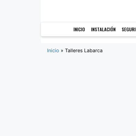
Saltar
al
contenido
INICIO
INSTALACIÓN
SEGUR
Inicio
»
Talleres Labarca