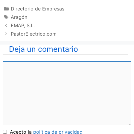
Categorías
Directorio de Empresas
Etiquetas
Aragón
EMAP, S.L.
PastorElectrico.com
Deja un comentario
Comentario
Nombre
Acepto la
política de privacidad