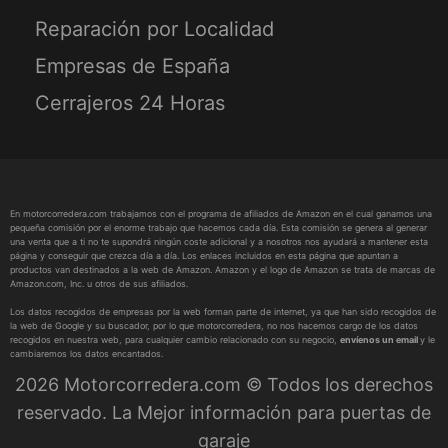
Reparación por Localidad
Empresas de España
Cerrajeros 24 Horas
En motorcorredera.com trabajamos con el programa de afiliados de Amazon en el cual ganamos una
pequeña comisión por el enorme trabajo que hacemos cada día. Esta comisión se genera al generar
una venta que a ti no te supondrá ningún coste adicional y a nosotros nos ayudará a mantener esta
página y conseguir que crezca día a día. Los enlaces incluidos en esta página que apuntan a
productos van destinados a la web de Amazon. Amazon y el logo de Amazon se trata de marcas de
Amazon.com, Inc. u otros de sus afiliados.
Los datos recogidos de empresas por la web forman parte de internet, ya que han sido recogidos de
la web de Google y su buscador, por lo que motorcorredera, no nos hacemos cargo de los datos
recogidos en nuestra web, para cualquier cambio relacionado con su negocio,
envíenos un email
y le
cambiaremos los datos encantados.
2026 Motorcorredera.com © Todos los derechos
reservado. La Mejor información para puertas de
garaje