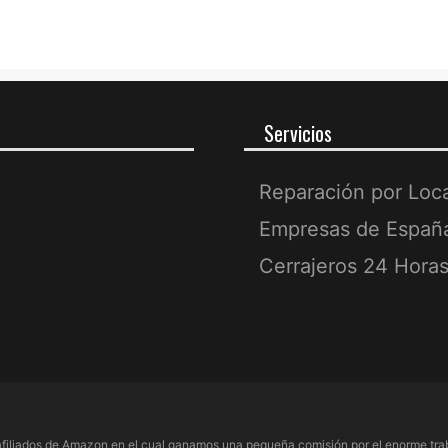
Servicios
Reparación por Loc
Empresas de Españ
Cerrajeros 24 Hora
filiados de Amazon en el cual ganamos una pequeña comisión por el enorme trab