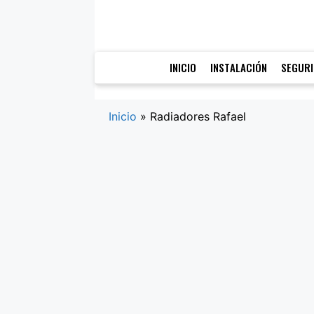
Saltar
al
contenido
INICIO
INSTALACIÓN
SEGUR
Inicio
»
Radiadores Rafael