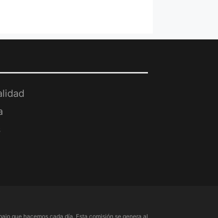
alidad
a
s
ajo que hacemos cada día. Esta comisión se genera al