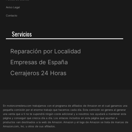
Aviso Legal
Contacto
Servicios
Reparación por Localidad
Empresas de España
Cerrajeros 24 Horas
En motorcorredera.com trabajamos con el programa de afiliados de Amazon en el cual ganamos una
pequeña comisión por el enorme trabajo que hacemos cada día. Esta comisión se genera al generar
una venta que a ti no te supondrá ningún coste adicional y a nosotros nos ayudará a mantener esta
página y conseguir que crezca día a día. Los enlaces incluidos en esta página que apuntan a
productos van destinados a la web de Amazon. Amazon y el logo de Amazon se trata de marcas de
Amazon.com, Inc. u otros de sus afiliados.