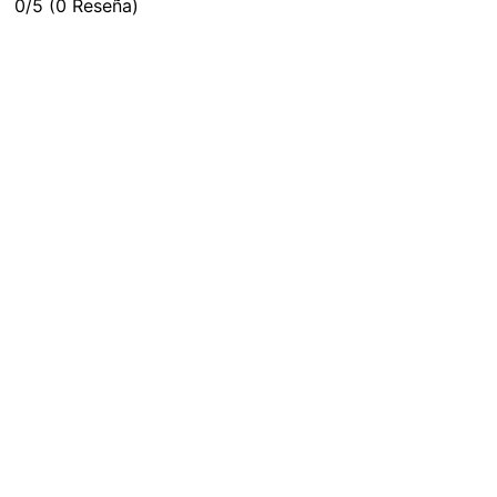
0/5
(0 Reseña)