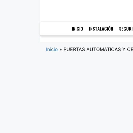
Saltar
al
contenido
INICIO
INSTALACIÓN
SEGUR
Inicio
»
PUERTAS AUTOMATICAS Y CER