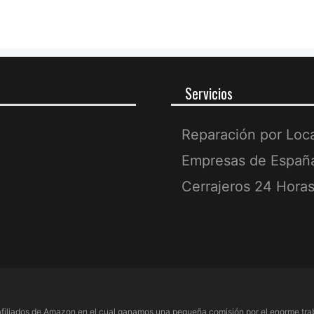
Servicios
Reparación por Loc
Empresas de Españ
Cerrajeros 24 Hora
filiados de Amazon en el cual ganamos una pequeña comisión por el enorme trab