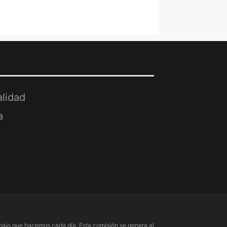
alidad
a
s
ajo que hacemos cada día. Esta comisión se genera al