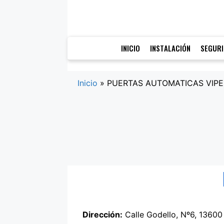
Saltar
al
contenido
INICIO
INSTALACIÓN
SEGUR
Inicio
»
PUERTAS AUTOMATICAS VIPE
Dirección:
Calle Godello, Nº6, 13600