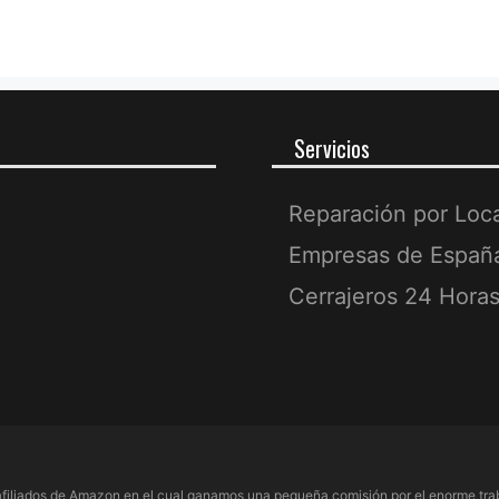
Servicios
Reparación por Loc
Empresas de Españ
Cerrajeros 24 Hora
filiados de Amazon en el cual ganamos una pequeña comisión por el enorme trab