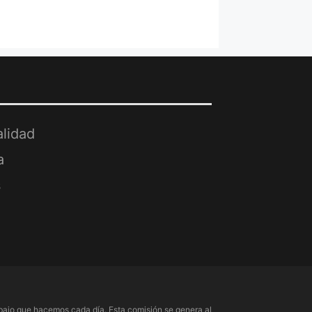
alidad
a
s
ajo que hacemos cada día. Esta comisión se genera al