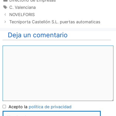
Directorio de Empresas
Etiquetas
C. Valenciana
NOVELFORIS
Tecniporta Castellón S.L. puertas automaticas
Deja un comentario
Comentario
Nombre
Acepto la
política de privacidad