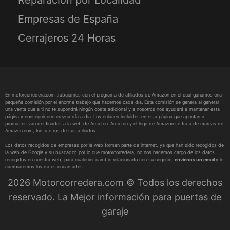
Empresas de España
Cerrajeros 24 Horas
En motorcorredera.com trabajamos con el programa de afiliados de Amazon en el cual ganamos una
pequeña comisión por el enorme trabajo que hacemos cada día. Esta comisión se genera al generar
una venta que a ti no te supondrá ningún coste adicional y a nosotros nos ayudará a mantener esta
página y conseguir que crezca día a día. Los enlaces incluidos en esta página que apuntan a
productos van destinados a la web de Amazon. Amazon y el logo de Amazon se trata de marcas de
Amazon.com, Inc. u otros de sus afiliados.
Los datos recogidos de empresas por la web forman parte de internet, ya que han sido recogidos de
la web de Google y su buscador, por lo que motorcorredera, no nos hacemos cargo de los datos
recogidos en nuestra web, para cualquier cambio relacionado con su negocio,
envíenos un email
y le
cambiaremos los datos encantados.
2026 Motorcorredera.com © Todos los derechos
reservado. La Mejor información para puertas de
garaje