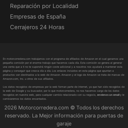
Reparación por Localidad
Empresas de España
Cerrajeros 24 Horas
En motorcorredera.com trabajamos con el programa de afiliados de Amazon en el cual ganamos una
pequeña comisión por el enorme trabajo que hacemos cada día. Esta comisión se genera al generar
una venta que a ti no te supondrá ningún coste adicional y a nosotros nos ayudará a mantener esta
página y conseguir que crezca día a día. Los enlaces incluidos en esta página que apuntan a
productos van destinados a la web de Amazon. Amazon y el logo de Amazon se trata de marcas de
Amazon.com, Inc. u otros de sus afiliados.
Los datos recogidos de empresas por la web forman parte de internet, ya que han sido recogidos de
la web de Google y su buscador, por lo que motorcorredera, no nos hacemos cargo de los datos
recogidos en nuestra web, para cualquier cambio relacionado con su negocio,
envíenos un email
y le
cambiaremos los datos encantados.
2026 Motorcorredera.com © Todos los derechos
reservado. La Mejor información para puertas de
garaje