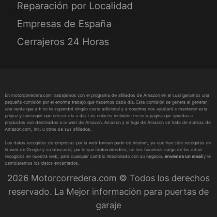
Reparación por Localidad
Empresas de España
Cerrajeros 24 Horas
En motorcorredera.com trabajamos con el programa de afiliados de Amazon en el cual ganamos una
pequeña comisión por el enorme trabajo que hacemos cada día. Esta comisión se genera al generar
una venta que a ti no te supondrá ningún coste adicional y a nosotros nos ayudará a mantener esta
página y conseguir que crezca día a día. Los enlaces incluidos en esta página que apuntan a
productos van destinados a la web de Amazon. Amazon y el logo de Amazon se trata de marcas de
Amazon.com, Inc. u otros de sus afiliados.
Los datos recogidos de empresas por la web forman parte de internet, ya que han sido recogidos de
la web de Google y su buscador, por lo que motorcorredera, no nos hacemos cargo de los datos
recogidos en nuestra web, para cualquier cambio relacionado con su negocio,
envíenos un email
y le
cambiaremos los datos encantados.
2026 Motorcorredera.com © Todos los derechos
reservado. La Mejor información para puertas de
garaje