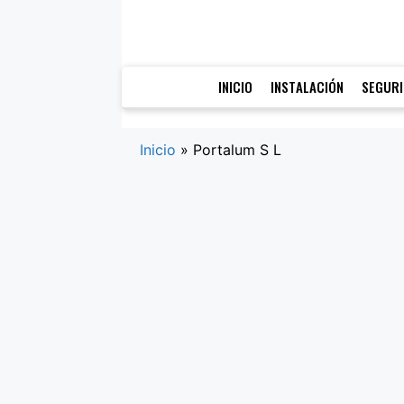
Saltar
al
contenido
INICIO
INSTALACIÓN
SEGUR
Inicio
»
Portalum S L