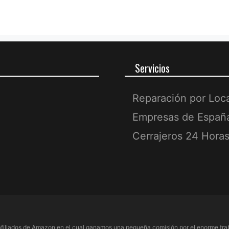
Servicios
Reparación por Loc
Empresas de Españ
Cerrajeros 24 Hora
filiados de Amazon en el cual ganamos una pequeña comisión por el enorme trab