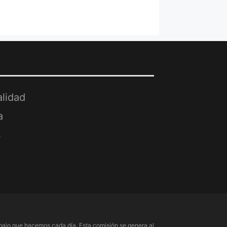
alidad
a
s
ajo que hacemos cada día. Esta comisión se genera al