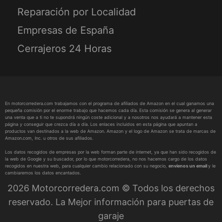
Reparación por Localidad
Empresas de España
Cerrajeros 24 Horas
En motorcorredera.com trabajamos con el programa de afiliados de Amazon en el cual ganamos una
pequeña comisión por el enorme trabajo que hacemos cada día. Esta comisión se genera al generar
una venta que a ti no te supondrá ningún coste adicional y a nosotros nos ayudará a mantener esta
página y conseguir que crezca día a día. Los enlaces incluidos en esta página que apuntan a
productos van destinados a la web de Amazon. Amazon y el logo de Amazon se trata de marcas de
Amazon.com, Inc. u otros de sus afiliados.
Los datos recogidos de empresas por la web forman parte de internet, ya que han sido recogidos de
la web de Google y su buscador, por lo que motorcorredera, no nos hacemos cargo de los datos
recogidos en nuestra web, para cualquier cambio relacionado con su negocio,
envíenos un email
y le
cambiaremos los datos encantados.
2026 Motorcorredera.com © Todos los derechos
reservado. La Mejor información para puertas de
garaje