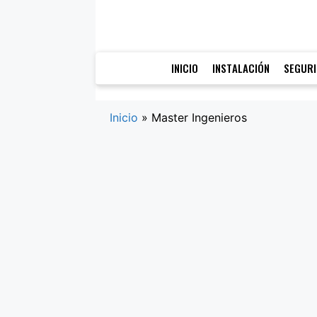
Saltar
al
contenido
INICIO
INSTALACIÓN
SEGUR
Inicio
»
Master Ingenieros