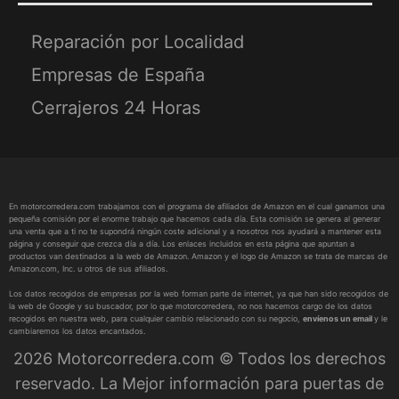
Reparación por Localidad
Empresas de España
Cerrajeros 24 Horas
En motorcorredera.com trabajamos con el programa de afiliados de Amazon en el cual ganamos una
pequeña comisión por el enorme trabajo que hacemos cada día. Esta comisión se genera al generar
una venta que a ti no te supondrá ningún coste adicional y a nosotros nos ayudará a mantener esta
página y conseguir que crezca día a día. Los enlaces incluidos en esta página que apuntan a
productos van destinados a la web de Amazon. Amazon y el logo de Amazon se trata de marcas de
Amazon.com, Inc. u otros de sus afiliados.
Los datos recogidos de empresas por la web forman parte de internet, ya que han sido recogidos de
la web de Google y su buscador, por lo que motorcorredera, no nos hacemos cargo de los datos
recogidos en nuestra web, para cualquier cambio relacionado con su negocio,
envíenos un email
y le
cambiaremos los datos encantados.
2026 Motorcorredera.com © Todos los derechos
reservado. La Mejor información para puertas de