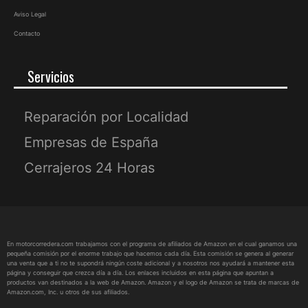
Aviso Legal
Contacto
Servicios
Reparación por Localidad
Empresas de España
Cerrajeros 24 Horas
En motorcorredera.com trabajamos con el programa de afiliados de Amazon en el cual ganamos una
pequeña comisión por el enorme trabajo que hacemos cada día. Esta comisión se genera al generar
una venta que a ti no te supondrá ningún coste adicional y a nosotros nos ayudará a mantener esta
página y conseguir que crezca día a día. Los enlaces incluidos en esta página que apuntan a
productos van destinados a la web de Amazon. Amazon y el logo de Amazon se trata de marcas de
Amazon.com, Inc. u otros de sus afiliados.