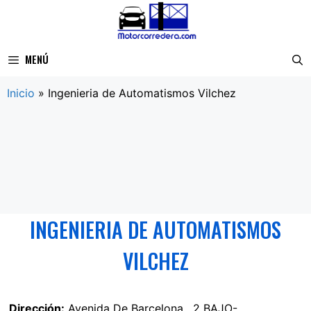
Saltar
al
contenido
MENÚ
Inicio
»
Ingenieria de Automatismos Vilchez
INGENIERIA DE AUTOMATISMOS
VILCHEZ
Dirección:
Avenida De Barcelona , 2 BAJO-