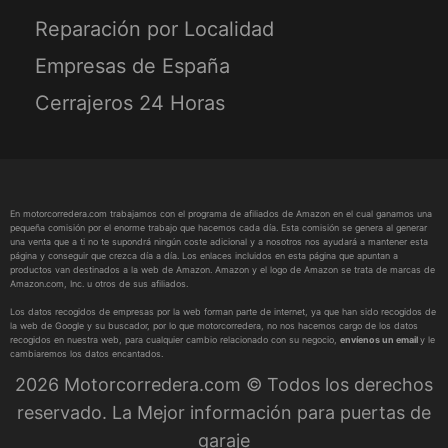
Reparación por Localidad
Empresas de España
Cerrajeros 24 Horas
En motorcorredera.com trabajamos con el programa de afiliados de Amazon en el cual ganamos una
pequeña comisión por el enorme trabajo que hacemos cada día. Esta comisión se genera al generar
una venta que a ti no te supondrá ningún coste adicional y a nosotros nos ayudará a mantener esta
página y conseguir que crezca día a día. Los enlaces incluidos en esta página que apuntan a
productos van destinados a la web de Amazon. Amazon y el logo de Amazon se trata de marcas de
Amazon.com, Inc. u otros de sus afiliados.
Los datos recogidos de empresas por la web forman parte de internet, ya que han sido recogidos de
la web de Google y su buscador, por lo que motorcorredera, no nos hacemos cargo de los datos
recogidos en nuestra web, para cualquier cambio relacionado con su negocio,
envíenos un email
y le
cambiaremos los datos encantados.
2026 Motorcorredera.com © Todos los derechos
reservado. La Mejor información para puertas de
garaje