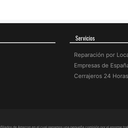
Servicios
Reparación por Loc
Empresas de Españ
Cerrajeros 24 Hora
filiados de Amazon en el cual ganamos una pequeña comisión por el enorme trab