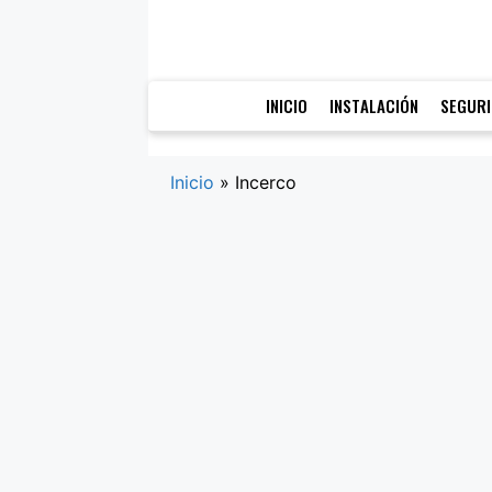
Saltar
al
contenido
INICIO
INSTALACIÓN
SEGUR
Inicio
»
Incerco