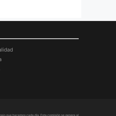
alidad
a
s
ajo que hacemos cada día. Esta comisión se genera al