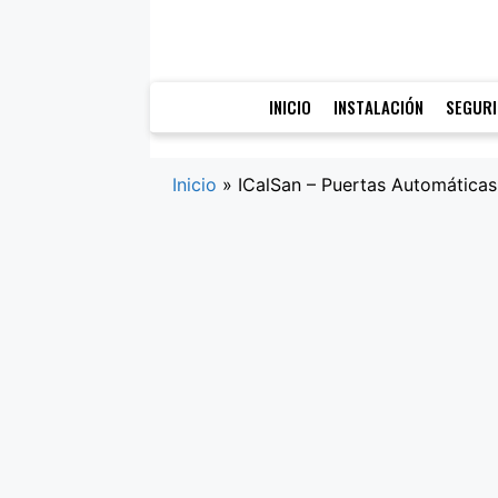
Saltar
al
contenido
INICIO
INSTALACIÓN
SEGUR
Inicio
»
ICalSan – Puertas Automáticas