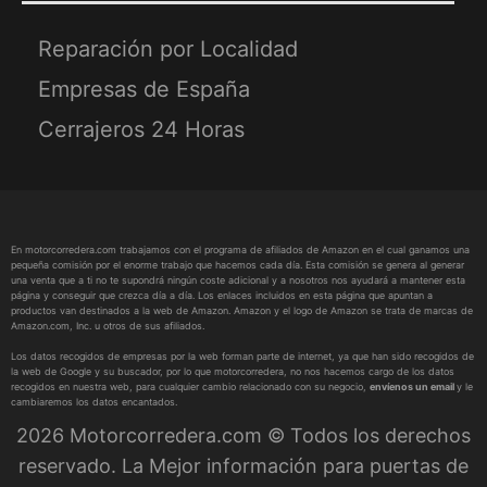
Reparación por Localidad
Empresas de España
Cerrajeros 24 Horas
En motorcorredera.com trabajamos con el programa de afiliados de Amazon en el cual ganamos una
pequeña comisión por el enorme trabajo que hacemos cada día. Esta comisión se genera al generar
una venta que a ti no te supondrá ningún coste adicional y a nosotros nos ayudará a mantener esta
página y conseguir que crezca día a día. Los enlaces incluidos en esta página que apuntan a
productos van destinados a la web de Amazon. Amazon y el logo de Amazon se trata de marcas de
Amazon.com, Inc. u otros de sus afiliados.
Los datos recogidos de empresas por la web forman parte de internet, ya que han sido recogidos de
la web de Google y su buscador, por lo que motorcorredera, no nos hacemos cargo de los datos
recogidos en nuestra web, para cualquier cambio relacionado con su negocio,
envíenos un email
y le
cambiaremos los datos encantados.
2026 Motorcorredera.com © Todos los derechos
reservado. La Mejor información para puertas de