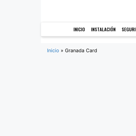
Saltar
al
contenido
INICIO
INSTALACIÓN
SEGUR
Inicio
»
Granada Card