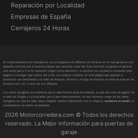
Reparación por Localidad
Empresas de España
Cerrajeros 24 Horas
En motorcorredera.com trabajamos con el programa de afiliados de Amazon en el cual ganamos una
pequeña comisión por el enorme trabajo que hacemos cada día. Esta comisión se genera al generar
una venta que a ti no te supondrá ningún coste adicional y a nosotros nos ayudará a mantener esta
página y conseguir que crezca día a día. Los enlaces incluidos en esta página que apuntan a
productos van destinados a la web de Amazon. Amazon y el logo de Amazon se trata de marcas de
Amazon.com, Inc. u otros de sus afiliados.
Los datos recogidos de empresas por la web forman parte de internet, ya que han sido recogidos de
la web de Google y su buscador, por lo que motorcorredera, no nos hacemos cargo de los datos
recogidos en nuestra web, para cualquier cambio relacionado con su negocio,
envíenos un email
y le
cambiaremos los datos encantados.
2026 Motorcorredera.com © Todos los derechos
reservado. La Mejor información para puertas de
garaje