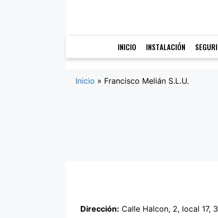
Saltar
al
contenido
INICIO
INSTALACIÓN
SEGUR
Inicio
»
Francisco Melián S.L.U.
Dirección:
Calle Halcon, 2, local 17,