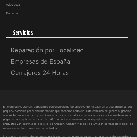
Aviso Legal
Contacto
Servicios
Reparación por Localidad
Empresas de España
Cerrajeros 24 Horas
En motorcorredera.com trabajamos con el programa de afiliados de Amazon en el cual ganamos una
pequeña comisión por el enorme trabajo que hacemos cada día. Esta comisión se genera al generar
una venta que a ti no te supondrá ningún coste adicional y a nosotros nos ayudará a mantener esta
página y conseguir que crezca día a día. Los enlaces incluidos en esta página que apuntan a
productos van destinados a la web de Amazon. Amazon y el logo de Amazon se trata de marcas de
Amazon.com, Inc. u otros de sus afiliados.
Los datos recogidos de empresas por la web forman parte de internet, ya que han sido recogidos de