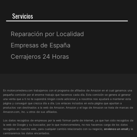
Servicios
Reparación por Localidad
Empresas de España
Cerrajeros 24 Horas
En motorcorredera.com trabajamos con el programa de afiliados de Amazon en el cual ganamos una
pequeña comisión por el enorme trabajo que hacemos cada día. Esta comisión se genera al generar
una venta que a ti no te supondrá ningún coste adicional y a nosotros nos ayudará a mantener esta
página y conseguir que crezca día a día. Los enlaces incluidos en esta página que apuntan a
productos van destinados a la web de Amazon. Amazon y el logo de Amazon se trata de marcas de
Amazon.com, Inc. u otros de sus afiliados.
Los datos recogidos de empresas por la web forman parte de internet, ya que han sido recogidos de
la web de Google y su buscador, por lo que motorcorredera, no nos hacemos cargo de los datos
recogidos en nuestra web, para cualquier cambio relacionado con su negocio,
envíenos un email
y le
cambiaremos los datos encantados.